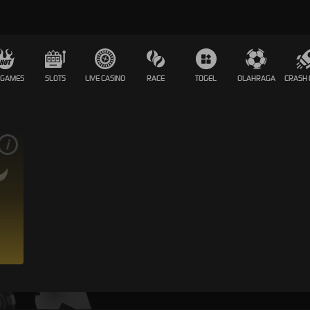
 GAMES
SLOTS
LIVE CASINO
RACE
TOGEL
OLAHRAGA
CRASH
i