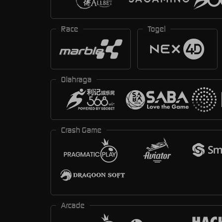
Race
Togel
Olahraga
Crash Game
Arcade