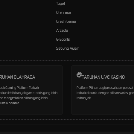
Togel
Olahraga
Crash Game
Arcade
E-Sports
Sabung Ayam
RUHAN OLAHRAGA
TARUHAN LIVE KASINO
ook Gaming Platform Terbaik
Platform Pilihan bagi perusahaan-perusa
kan lebih banyak game, odds yang lebih
terbaik di dunia, dengan pilihan variasi g
 dan menyediakan pilihan yang lebih
terbanyak
untuk pemain.