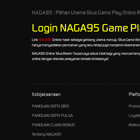
NAGA95 : Pilihan Utama Situs Game Play Online 
Login NAGA95 Game Play
Link
NAGA95
Online hadir sebagai gerbang utama menuju Situs Game Res
hanya menyediakan permainan yang seru tetapi juga menjamin keamanan, 
NAGA95 Online Situs Resmi Terpercaya solusi total bagi yang mencari tempa
online dengan standar pelayanan terbaik di kelasnya!
Kebijaksanaan
Platf
PANDUAN DEPO QRIS
Promo
PANDUAN DEPO PULSA
Loyalt
PANDUAN CLAIM BONUS
Referr
Tentang NAGA95