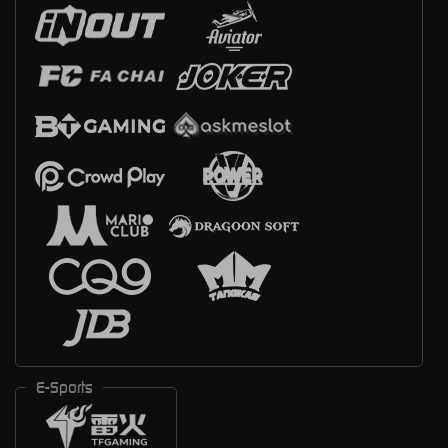
E-Sports