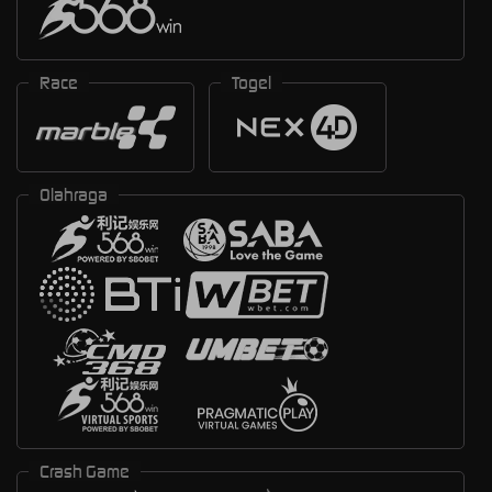
Race
Togel
Olahraga
Crash Game