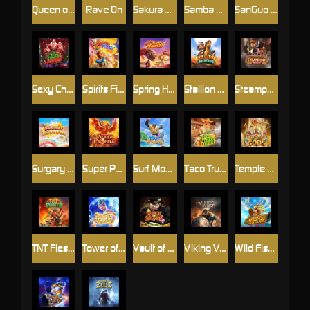
Queen of Aztec
Rave On
Sakura Neko
Samba Fiesta
SanGuo - The Brotherhood
Sexy Christmas Sirens
Spirits Fiesta
Spring Harvest
Stallion Princess
Steampunk Reloaded
Surgary bonanza
Super Phoenix
Surf Monkey
Taco Truck Delight
Temple of Gods
TNT Fiesta
Tower of Riches
Vault of Riches
Viking Valor
Wild Fish Hunter