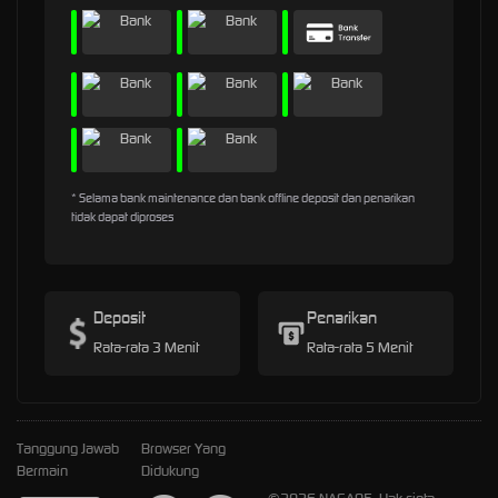
* Selama bank maintenance dan bank offline deposit dan penarikan
tidak dapat diproses
Deposit
Penarikan
Rata-rata 3 Menit
Rata-rata 5 Menit
Tanggung Jawab
Browser Yang
Bermain
Didukung