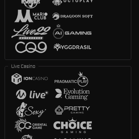
Live Casino