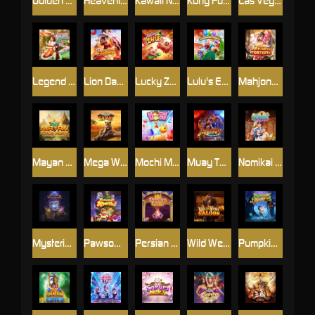
Golden Hatch
Heavenly Sage
Kawaii Neko
Kung Fu Warrior
Las Vegas Party
Legend of the White and Green Snake
Lion Dance Fortune
Lucky Zhu
Lulu's Enchanted Forest
Mahjong Fortune
Mayan Gold Hunt
Mega Wild Safari
Mochi Mochi
Muay Thai Arena
Nomikai Fever
Mysteries of Pandora
Pawsome Xmas
Persian Gems
Wild West Saloon
Pumpkin Night