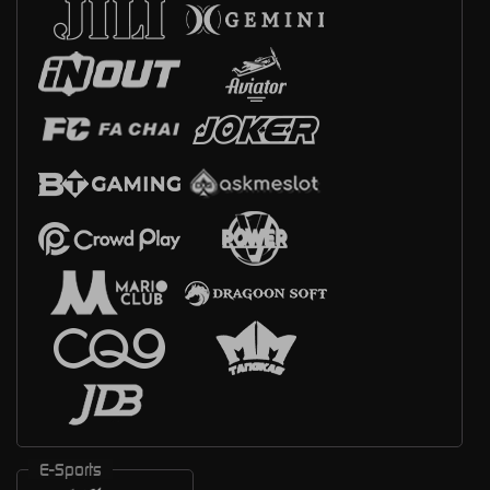
E-Sports