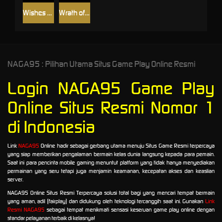
Wishes of the Genie
Wrath of Zeus
NAGA95 : Pilihan Utama Situs Game Play Online Resmi
Login NAGA95 Game Play
Online Situs Resmi Nomor 1
di Indonesia
Link
NAGA95
Online hadir sebagai gerbang utama menuju Situs Game Resmi terpercaya
yang siap memberikan pengalaman bermain kelas dunia langsung kepada para pemain.
Saat ini para pencinta mobile gaming menuntut platform yang tidak hanya menyediakan
permainan yang seru tetapi juga menjamin keamanan, kecepatan akses dan keaslian
server.
NAGA95 Online Situs Resmi Terpercaya solusi total bagi yang mencari tempat bermain
yang aman, adil (fairplay) dan didukung oleh teknologi tercanggih saat ini. Gunakan
Link
Resmi NAGA95
sebagai tempat menikmati sensasi keseruan game play online dengan
standar pelayanan terbaik di kelasnya!