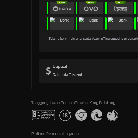
* Selama bank maintenance dan bank offline deposit dan penarik
Deposit
Rata-rata 3 Menit
Tanggung Jawab Bermain
Browser Yang Didukung
Platform Penyedia Layanan