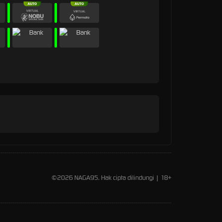
©2026 NAGA95. Hak cipta dilindungi | 18+