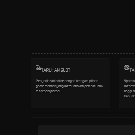
TARUHAN SLOT
TA
Penyedia slot online dengan beragam pilihan
Sportsb
game menarik yang memudahkan pemain untuk
menawar
mencapai jackpot
tinggi,
banyak 