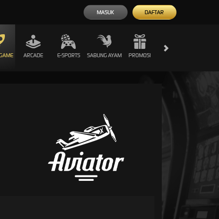
MASUK
DAFTAR
 GAME
ARCADE
E-SPORTS
SABUNG AYAM
PROMOSI