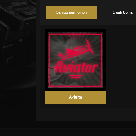
Semua permainan
Crash Game
Aviator