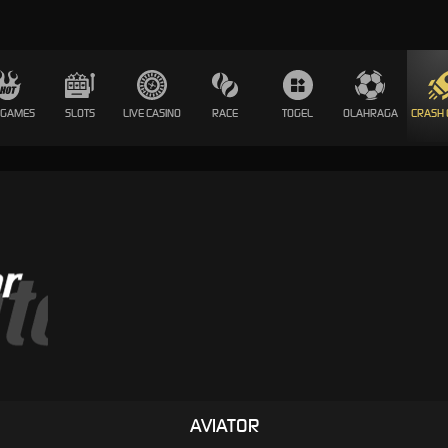
 GAMES
SLOTS
LIVE CASINO
RACE
TOGEL
OLAHRAGA
CRASH
AVIATOR