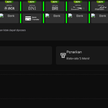
an tidak dapat diproses
Penarikan
Rata-rata 5 Menit