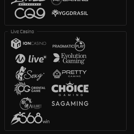
Live Casino