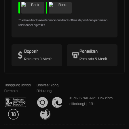
* Selama bank maintenance dan bank offline deposit dan penarikan
tidak dapat diproses
Deposit
Penarikan
Rata-rata 3 Menit
Rata-rata 5 Menit
Tanggung Jawab
Browser Yang
Bermain
Didukung
©2026 NAGA95. Hak cipta
dilindungi | 18+