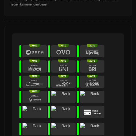
hadiah kemenangan besar