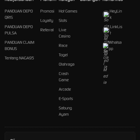
PANDUAN DEPO
Promosi
Hot Games
HeyLin
QRIS
k
Loyalty
Slots
PANDUAN DEPO
LinkLis
Referral
Live
PULSA
t
Casino
PANDUAN CLAIM
Whatsa
Race
BONUS
pp
Togel
Tentang NAGA95
Olahraga
Crash
Game
Arcade
E-Sports
Sabung
Ayam