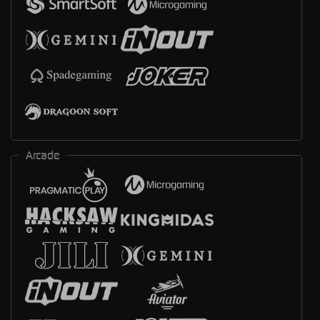
Arcade