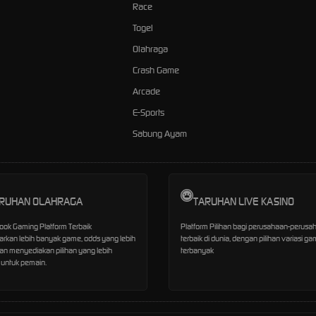
Race
Togel
Olahraga
Crash Game
Arcade
E-Sports
Sabung Ayam
RUHAN OLAHRAGA
TARUHAN LIVE KASINO
ook Gaming Platform Terbaik
Platform Pilihan bagi perusahaan-perusa
kan lebih banyak game, odds yang lebih
terbaik di dunia, dengan pilihan variasi g
 dan menyediakan pilihan yang lebih
terbanyak
untuk pemain.