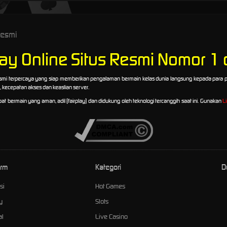
Resmi
 Online Situs Resmi Nomor 1 d
mi terpercaya yang siap memberikan pengalaman bermain kelas dunia langsung kepada para pem
kecepatan akses dan keaslian server.
t bermain yang aman, adil (fairplay) dan didukung oleh teknologi tercanggih saat ini. Gunakan
L
orm
Kategori
D
si
Hot Games
y
Slots
al
Live Casino