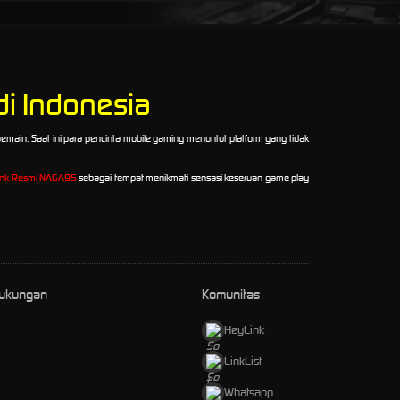
i Indonesia
ain. Saat ini para pencinta mobile gaming menuntut platform yang tidak
ink Resmi NAGA95
sebagai tempat menikmati sensasi keseruan game play
ukungan
Komunitas
HeyLink
LinkList
Whatsapp