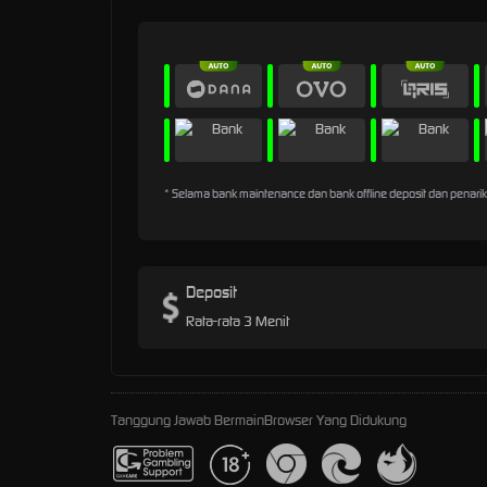
* Selama bank maintenance dan bank offline deposit dan penarik
Deposit
Rata-rata 3 Menit
Tanggung Jawab Bermain
Browser Yang Didukung