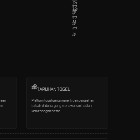
TARUHAN TOGEL
haan
Platform togel yang menarik dari perusahan
ame
terbaik di dunia yang menawarkan hadiah
kemenangan besar