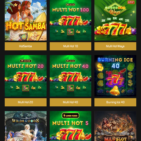
HotSamba
Multi Hot 10
Multi Hot Ways
Multi Hot 20
Multi Hot 40
Burning Ice 40