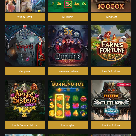
Wild & Gods
MultiHot5
Mad Slot
Vampires
Dracula's Fortune
Farm's Fortune
Jungle Sisters Deluxe
Burning Ice
Book of Futuria