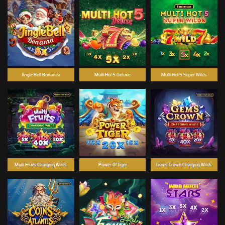
Jingle Bell Bonanza
Multi Hot 5 Deluxe
Multi Hot 5 Super Wilds
Multi Fruits Charging Wilds
Power Of Tiger
Gems Crown Charging Wilds