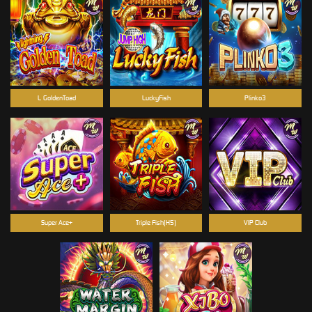
L-GoldenToad
LuckyFish
Plinko3
Super Ace+
Triple Fish(H5)
VIP Club