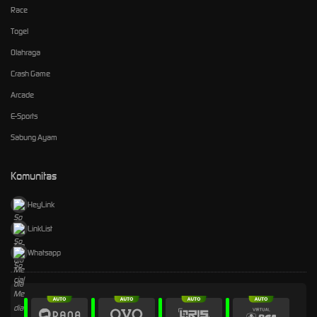
Race
Togel
Olahraga
Crash Game
Arcade
E-Sports
Sabung Ayam
Komunitas
HeyLink
LinkList
Whatsapp