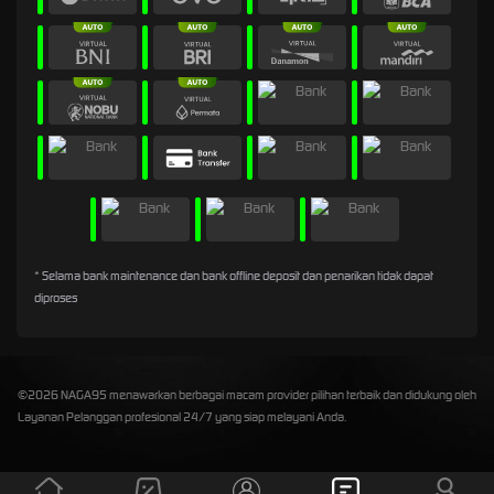
* Selama bank maintenance dan bank offline deposit dan penarikan tidak dapat
diproses
©2026 NAGA95 menawarkan berbagai macam provider pilihan terbaik dan didukung oleh
Layanan Pelanggan profesional 24/7 yang siap melayani Anda.