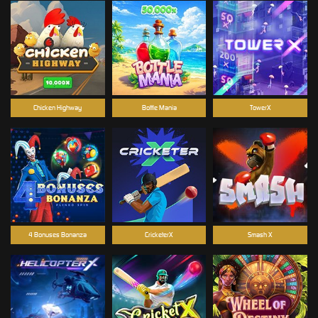
Chicken Highway
Bottle Mania
TowerX
4 Bonuses Bonanza
CricketerX
Smash X