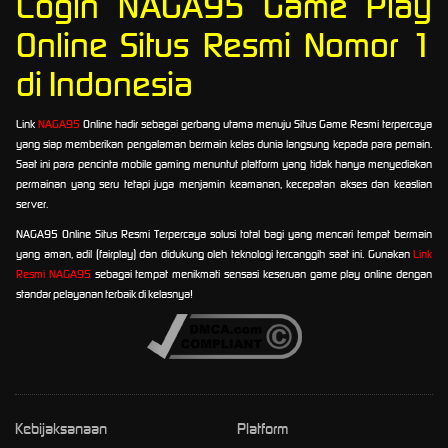
Login NAGA95 Game Play
Online Situs Resmi Nomor 1
di Indonesia
Link
NAGA95
Online hadir sebagai gerbang utama menuju Situs Game Resmi terpercaya
yang siap memberikan pengalaman bermain kelas dunia langsung kepada para pemain.
Saat ini para pencinta mobile gaming menuntut platform yang tidak hanya menyediakan
permainan yang seru tetapi juga menjamin keamanan, kecepatan akses dan keaslian
server.
NAGA95 Online Situs Resmi Terpercaya solusi total bagi yang mencari tempat bermain
yang aman, adil (fairplay) dan didukung oleh teknologi tercanggih saat ini. Gunakan
Link
Resmi NAGA95
sebagai tempat menikmati sensasi keseruan game play online dengan
standar pelayanan terbaik di kelasnya!
Kebijaksanaan
Platform