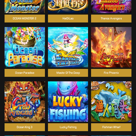
OCEAN MONSTER 2
HaiDiLao
Thanos Avengers
Ocean Paradise
Master Of The Deep
Fire Phoenix
Ocean King 3
Lucky Fishing
Fishman Wharf