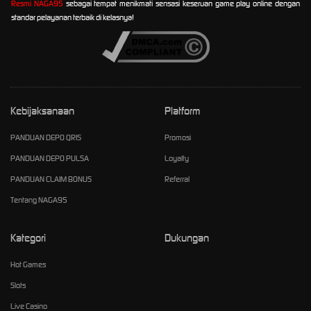
Resmi NAGA95
sebagai tempat menikmati sensasi keseruan game play online dengan
standar pelayanan terbaik di kelasnya!
Kebijaksanaan
Platform
PANDUAN DEPO QRIS
Promosi
PANDUAN DEPO PULSA
Loyalty
PANDUAN CLAIM BONUS
Referral
Tentang NAGA95
Kategori
Dukungan
Hot Games
Slots
Live Casino