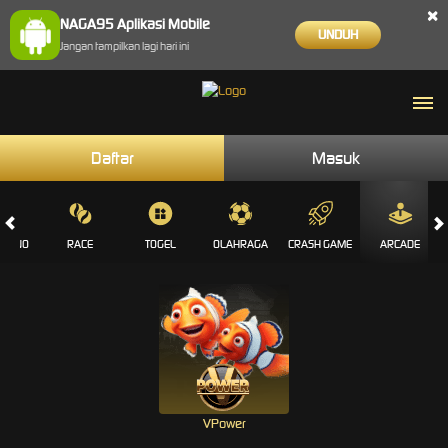
×
NAGA95 Aplikasi Mobile
UNDUH
Jangan tampilkan lagi hari ini
Daftar
Masuk
CASINO
RACE
TOGEL
OLAHRAGA
CRASH GAME
ARCADE
VPower