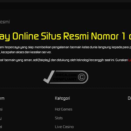
Resmi
 Online Situs Resmi Nomor 1 d
mi terpercaya yang siap memberikan pengalaman bermain kelas dunia langsung kepada para pem
kecepatan akses dan keaslian server.
t bermain yang aman, adil (fairplay) dan didukung oleh teknologi tercanggih saat ini. Gunakan
L
orm
Kategori
D
si
Hot Games
y
Slots
al
Live Casino