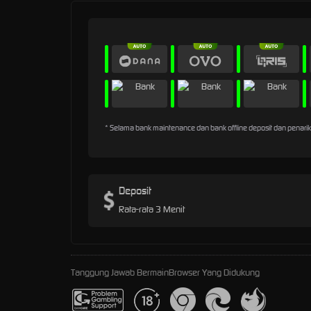
* Selama bank maintenance dan bank offline deposit dan penarik
Deposit
Rata-rata 3 Menit
Tanggung Jawab Bermain
Browser Yang Didukung