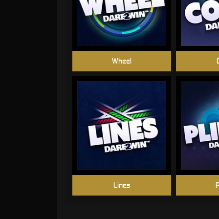
Wheel
Lines
P