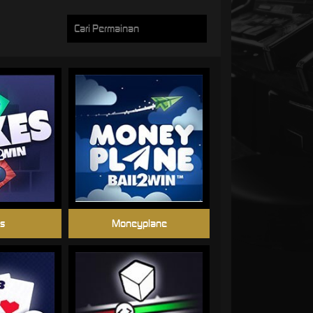
s
Moneyplane