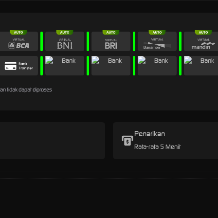
an tidak dapat diproses
Penarikan
Rata-rata 5 Menit