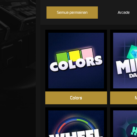
Semua permainan
Arcade
Colors