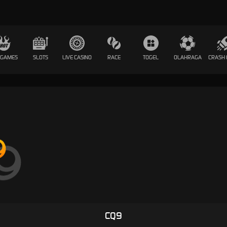
 GAMES
SLOTS
LIVE CASINO
RACE
TOGEL
OLAHRAGA
CRASH
CQ9