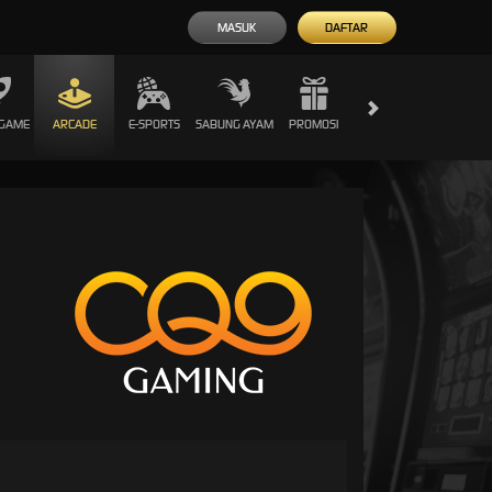
MASUK
DAFTAR
 GAME
ARCADE
E-SPORTS
SABUNG AYAM
PROMOSI