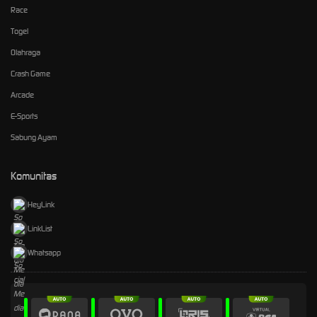
Race
Togel
Olahraga
Crash Game
Arcade
E-Sports
Sabung Ayam
Komunitas
HeyLink
LinkList
Whatsapp