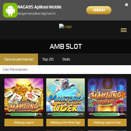
×
NAGA95 Aplikasi Mobile
UNDUH
Jangan tampilkan lagi hari ini
AMB SLOT
Semua permainan
Top 20
Slots
RTP
97%
RTP
97%
RTP
96%
Mahjong Legend
Mahjong of the White Tiger
Mahjong Legend Xmas