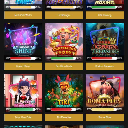
RTP
84%
RTP
89%
RTP
94%
Rich Rich Water
Pet Ranger
ONE Boxing
RTP
81%
RTP
90%
RTP
81%
Grand Shine
Centillion Gods
Kraken Treasure
RTP
92%
RTP
83%
RTP
89%
Moe Moe Cute
Tiki Paradise
Roma Plus