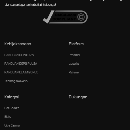
standar pelayanan terbaik di kelasnya!
Kebijaksanaan
Platform
PANDUAN DEPO QRIS
Promosi
PANDUAN DEPO PULSA
Loyalty
PANDUAN CLAIM BONUS
Referral
Tentang NAGA95
Kategori
Dukungan
Hot Games
Slots
Live Casino