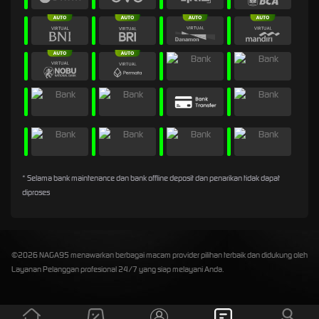
* Selama bank maintenance dan bank offline deposit dan penarikan tidak dapat
diproses
©2026 NAGA95 menawarkan berbagai macam provider pilihan terbaik dan didukung oleh
Layanan Pelanggan profesional 24/7 yang siap melayani Anda.