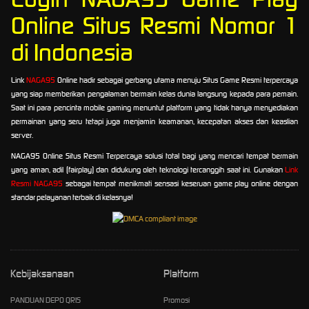
Online Situs Resmi Nomor 1
di Indonesia
Link
NAGA95
Online hadir sebagai gerbang utama menuju Situs Game Resmi terpercaya
yang siap memberikan pengalaman bermain kelas dunia langsung kepada para pemain.
Saat ini para pencinta mobile gaming menuntut platform yang tidak hanya menyediakan
permainan yang seru tetapi juga menjamin keamanan, kecepatan akses dan keaslian
server.
NAGA95 Online Situs Resmi Terpercaya solusi total bagi yang mencari tempat bermain
yang aman, adil (fairplay) dan didukung oleh teknologi tercanggih saat ini. Gunakan
Link
Resmi NAGA95
sebagai tempat menikmati sensasi keseruan game play online dengan
standar pelayanan terbaik di kelasnya!
Kebijaksanaan
Platform
PANDUAN DEPO QRIS
Promosi