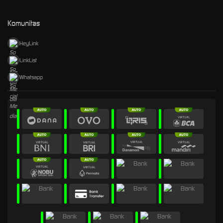
Komunitas
HeyLink
LinkList
Whatsapp