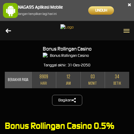
×
NAGA95 Aplikasi Mobile
UNDUH
Jangan tampilkan lagi hari ini
Bonus Rollingan Casino
Tanggal akhir: 31-Des-2050
8909
12
03
34
BERAKHIR PADA
HARI
JAM
MENIT
DETIK
Bagikan
Bonus Rollingan Casino 0.5%