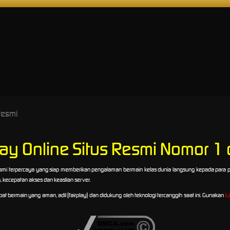
Resmi
 Online Situs Resmi Nomor 1 d
mi terpercaya yang siap memberikan pengalaman bermain kelas dunia langsung kepada para pem
kecepatan akses dan keaslian server.
t bermain yang aman, adil (fairplay) dan didukung oleh teknologi tercanggih saat ini. Gunakan
L