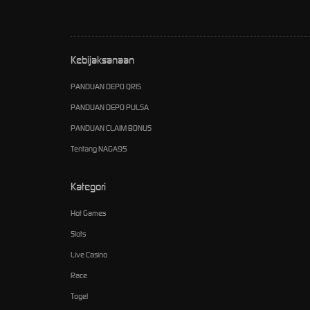
Kebijaksanaan
PANDUAN DEPO QRIS
PANDUAN DEPO PULSA
PANDUAN CLAIM BONUS
Tentang NAGA95
Kategori
Hot Games
Slots
Live Casino
Race
Togel