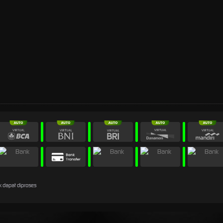
k dapat diproses