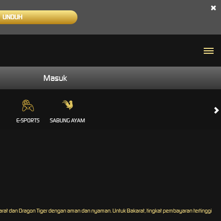
×
UNDUH
Masuk
E-SPORTS
SABUNG AYAM
arat dan Dragon Tiger dengan aman dan nyaman. Untuk Bakarat, tingkat pembayaran tertinggi