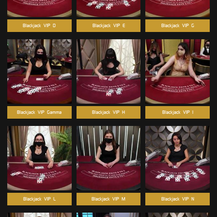
Blackjack_VIP_D
Blackjack_VIP_E
Blackjack_VIP_G
Blackjack_VIP_Gamma
Blackjack_VIP_H
Blackjack_VIP_I
Blackjack_VIP_L
Blackjack_VIP_M
Blackjack_VIP_N