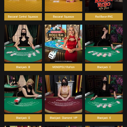
Baccarat_Control_Squeeze
Baccarat_Squeeze
Red Baron RNG
Blackjack_B
MONOPOLY Roll'em
Blackjack_C
Blackjack_D
Blackjack_Diamond_VIP
Blackjack_E