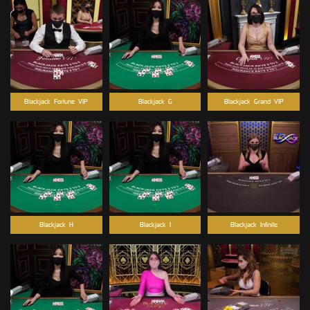
Blackjack_Fortune_VIP
Blackjack_G
Blackjack_Grand_VIP
Blackjack_H
Blackjack_I
Blackjack_Infinite