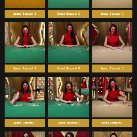
Speed_Baccarat_B
Speed_Baccarat_C
Speed_Baccarat_D
Speed_Baccarat_E
Speed_Baccarat_F
Speed_Baccarat_G
Speed_Baccarat_H
Speed_Baccarat_I
Speed_Baccarat_J