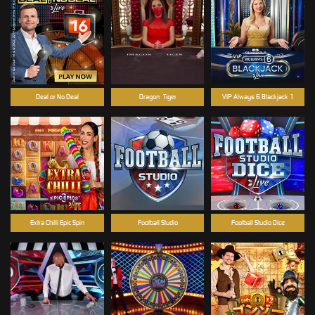
Deal or No Deal
Dragon_Tiger
VIP Always 6 Blackjack 1
Extra Chilli Epic Spin
Football Studio
Football Studio Dice