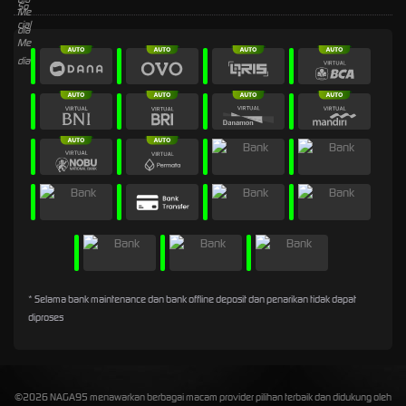
* Selama bank maintenance dan bank offline deposit dan penarikan tidak dapat
diproses
©2026 NAGA95 menawarkan berbagai macam provider pilihan terbaik dan didukung oleh