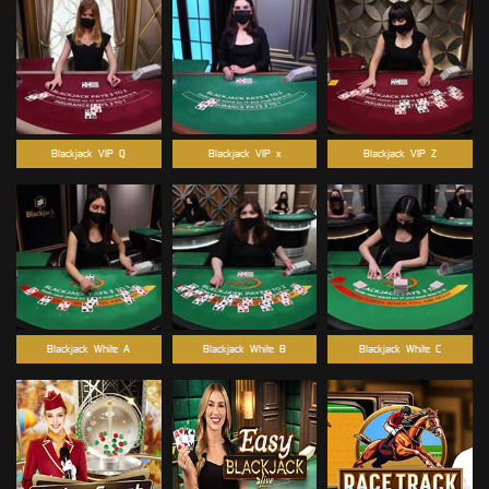
Blackjack_VIP_Q
Blackjack_VIP_x
Blackjack_VIP_Z
Blackjack_White_A
Blackjack_White_B
Blackjack_White_C