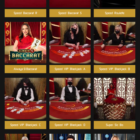
Speed_Baccarat_R
Speed_Baccarat_S
Speed_Roulette
Always 9 Baccarat
Speed_VIP_Blackjack_A
Speed_VIP_Blackjack_B
Speed_VIP_Blackjack_C
Speed_VIP_Blackjack_D
Super_Sic_Bo