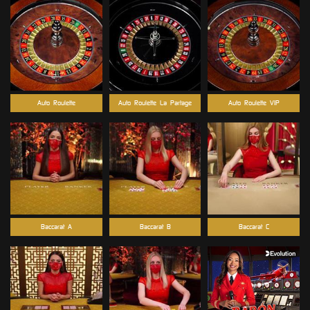
Auto_Roulette
Auto_Roulette_La_Partage
Auto_Roulette_VIP
Baccarat_A
Baccarat_B
Baccarat_C