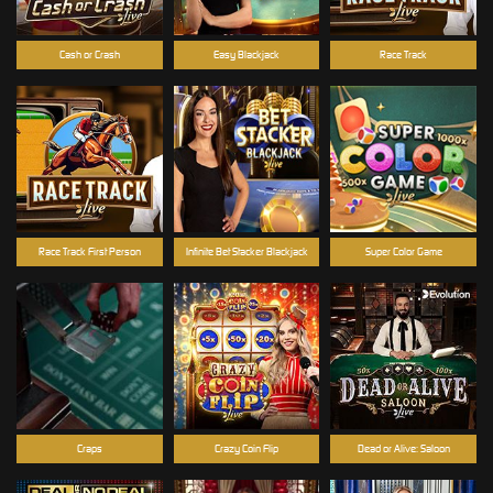
Cash or Crash
Easy Blackjack
Race Track
Race Track First Person
Infinite Bet Stacker Blackjack
Super Color Game
Craps
Crazy Coin Flip
Dead or Alive: Saloon