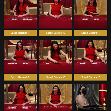
Speed_Baccarat_k
Speed_Baccarat_L
Speed_Baccarat_N
Speed_Baccarat_O
Speed_Baccarat_P
Speed_Baccarat_Q