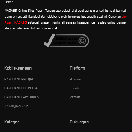
server.
NAGA95 Online Situs Resmi Terpercaya solusi total bagi yang mencari tempat bermain
yang aman, adil (fairplay) dan didukung oleh teknologi tercanggih saat ini. Gunakan
Link
Resmi NAGA95
sebagai tempat menikmati sensasi keseruan game play online dengan
standar pelayanan terbaik di kelasnya!
Kebijaksanaan
Platform
PANDUAN DEPO QRIS
Promosi
PANDUAN DEPO PULSA
Loyalty
PANDUAN CLAIM BONUS
Referral
Tentang NAGA95
Kategori
Dukungan