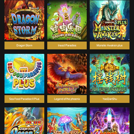
Dragon Storm
Insect Paradise
Monster Awaken plus
Sea Food Paradise II Plus
Legend of the phoenix
YaoQianShu