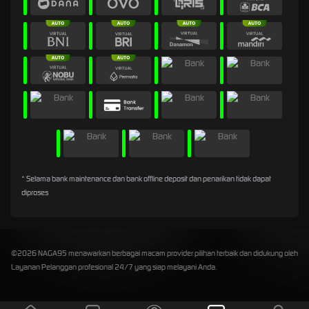
* Selama bank maintenance dan bank offline deposit dan penarikan tidak dapat
diproses
©2026 NAGA95 menawarkan berbagai macam provider pilihan terbaik dan didukung oleh
Layanan Pelanggan profesional 24/7 yang siap melayani Anda.